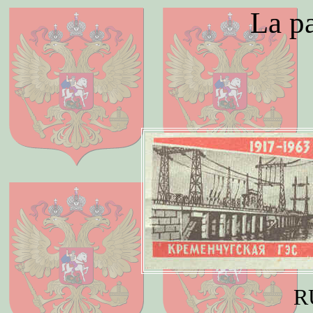
La p
R